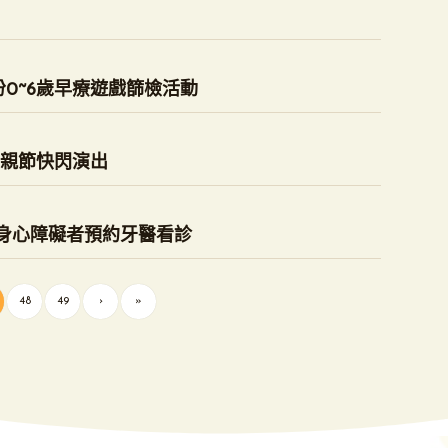
份0~6歲早療遊戲篩檢活動
3母親節快閃演出
開放身心障礙者預約牙醫看診
48
49
›
»