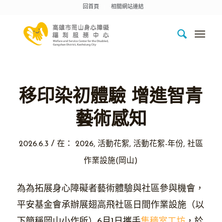
回首頁
相關網站連結
移印染初體驗 增進智青
藝術感知
/
2026.6.3
在：
2026
,
活動花絮
,
活動花絮-年份
,
社區
作業設施(岡山)
為為拓展身心障礙者藝術體驗與社區參與機會，
平安基金會承辦展翅高飛社區日間作業設施（以
下簡稱岡山小作所）6月1日攜手
集穡室工坊
，於