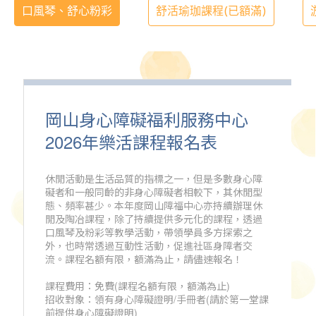
口風琴、舒心粉彩
舒活瑜珈課程(已額滿)