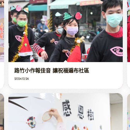
路竹小作報佳音 讓祝福遍布社區
2024.12.26