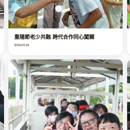
重陽節老少共融 跨代合作同心闖關
2024.10.24