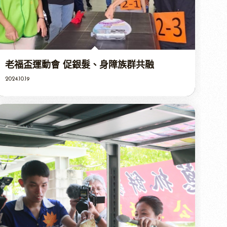
老福盃運動會 促銀髮、身障族群共融
2024.10.19