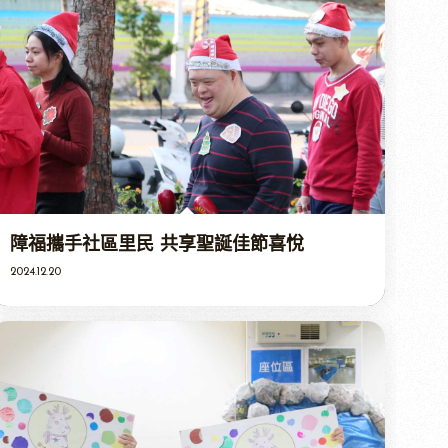
障福攜手社區里民 共享聖誕佳節喜悅
2024.12.20