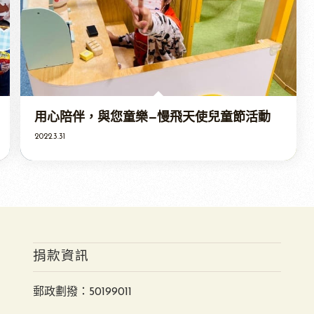
用心陪伴，與您童樂—慢飛天使兒童節活動
2022.3.31
捐款資訊
郵政劃撥：50199011