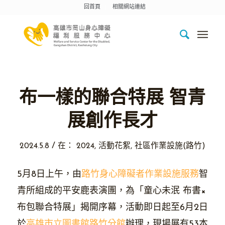
回首頁
相關網站連結
布一樣的聯合特展 智青
展創作長才
/
2024.5.8
在：
2024
,
活動花絮
,
社區作業設施(路竹)
5月8日上午，由
路竹身心障礙者作業設施服務
智
青所組成的平安鹿表演團，為「童心未泯 布書×
布包聯合特展」揭開序幕，活動即日起至6月2日
於
高雄市立圖書館路竹分館
辦理，現場展有53本