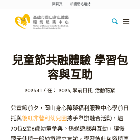
回首頁
相關網站連結
兒童節共融體驗 學習包
容與互助
/
2025.4.1
在：
2025
,
學前日托
,
活動花絮
兒童節前夕，岡山身心障礙福利服務中心學前日
托與
後紅非營利幼兒園
攜手舉辦融合活動，逾
70位2至6歲幼童參與。透過遊戲與互動，讓慢
飛天使與一般幼童建立友誼，學習彼此包容與尊