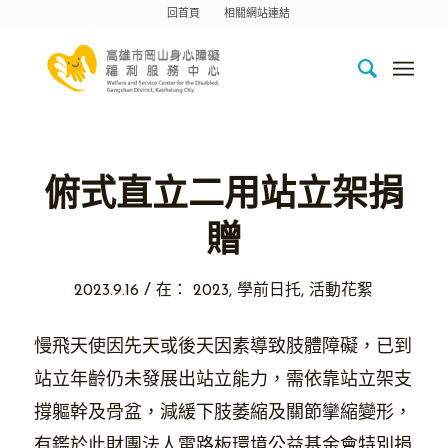
回首頁
相關網站連結
俯式直立二用站立架捐
贈
/
2023.9.16
在：
2023
,
學前日托
,
活動花絮
慢飛天使因先天或後天因素導致肢體障礙，已到
站立年齡仍未發展出站立能力，需依靠站立架支
撐軀幹及骨盆，減緩下肢萎縮及關節攣縮變形，
有鑑於此財團法人電路板環境公益基金會特別捐