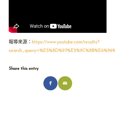
報導來源：
https://www.youtube.com/results?
search_query=%E5%8D%97%E5%9C%8B%E6%96
Share this entry