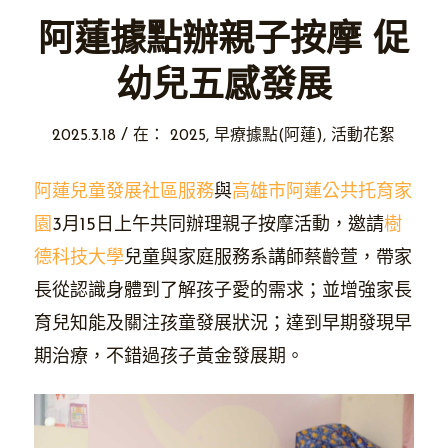
阿蓮據點辦親子按摩 促
幼兒五感發展
/
2025.3.18
在：
2025
,
早療據點(阿蓮)
,
活動花絮
阿蓮兒童發展社區服務
與
高雄市阿蓮公共托育家
園
3月15日上午共同辦理親子按摩活動，邀請
樹
德科技大學
兒童與家庭服務系講師蔡齡萱，帶家
長從認識身體到了解孩子愛的需求；並增強家長
育兒知能及關注孩童發展狀況；達到早期發現早
期治療，不錯過孩子黃金發展期。