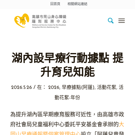
回首頁
相關網站連結
湖內設早療行動據點 提
升育兒知能
/
2026.5.26
在：
2026
,
早療據點(阿蓮)
,
活動花絮
,
活
動花絮-年份
為提升湖內區早期療育服務可近性，由高雄市政
府社會局兒童福利中心委託平安基金會承辦的
大
岡山早療通報暨個案管理中心
設立「阿蓮兒童發