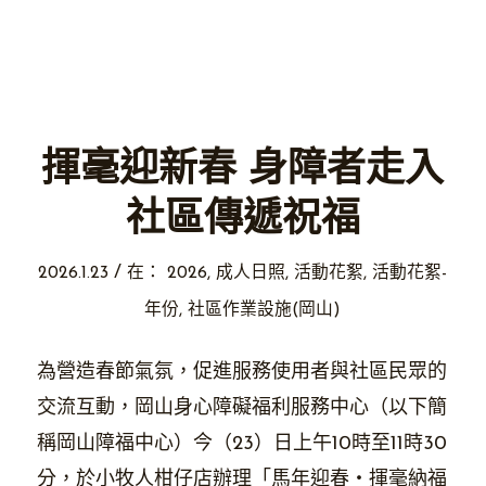
揮毫迎新春 身障者走入
社區傳遞祝福
/
2026.1.23
在：
2026
,
成人日照
,
活動花絮
,
活動花絮-
年份
,
社區作業設施(岡山)
為營造春節氣氛，促進服務使用者與社區民眾的
交流互動，岡山身心障礙福利服務中心（以下簡
稱岡山障福中心）今（23）日上午10時至11時30
分，於小牧人柑仔店辦理「馬年迎春・揮毫納福