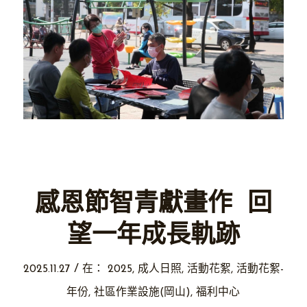
感恩節智青獻畫作 回
望一年成長軌跡
/
2025.11.27
在：
2025
,
成人日照
,
活動花絮
,
活動花絮-
年份
,
社區作業設施(岡山)
,
福利中心