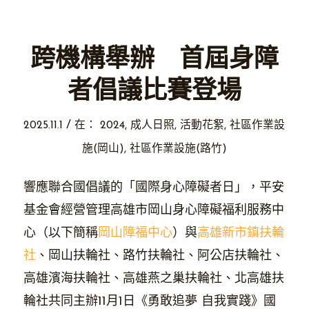
跨機構舉辦 首屆身障
者倡議比賽登場
/
2025.11.1
在：
2024
,
成人日照
,
活動花絮
,
社區作業設
施(岡山)
,
社區作業設施(路竹)
響應聯合國倡議的「國際身心障礙者日」，平安
基金會經營管理高雄市岡山身心障礙福利服務中
心（以下簡稱
岡山障福中心
）與
高雄新市鎮扶輪
社
、岡山扶輪社、路竹扶輪社、阿公店扶輪社、
高雄濱海扶輪社、高雄燕之巢扶輪社、北高雄扶
輪社共同主辦11月1日《勇敢追夢 自我實踐》國