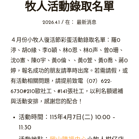
牧人活動錄取名單
/
2026.4.1
在：
最新消息
４月份小牧人復活節彩蛋活動錄取名單：羅0
渟、胡0緣、李0穎、林0恩、林0声、曾0珊、
沈0憲、陳0宇、黃0倫、、黃0萱、黃0喬、蔣0
婷，報名成功的朋友請準時出席。若需請假，或
有活動相關問題，請提前致電（07）622-
6730#210歐社工、#141張社工，以利名額遞補
與活動安排，感謝您的配合！
活動時間：115年4月7日(二) 10:00 –
11:30