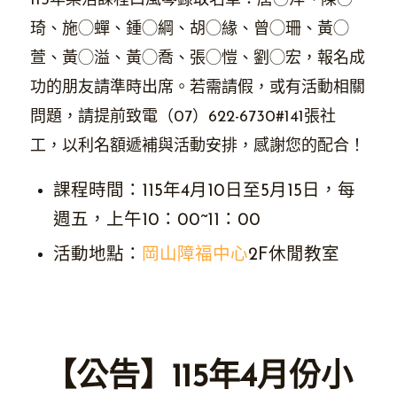
115年樂活課程口風琴錄取名單：唐◯洋、陳◯
琦、施◯蟬、鍾◯綱、胡◯緣、曾◯珊、黃◯
萱、黃◯溢、黃◯喬、張◯愷、劉◯宏，報名成
功的朋友請準時出席。若需請假，或有活動相關
問題，請提前致電（07）622-6730#141張社
工，以利名額遞補與活動安排，感謝您的配合！
課程時間：115年4月10日至5月15日，每
週五，上午10：00~11：00
活動地點：
岡山障福中心
2F休閒教室
【公告】115年4月份小