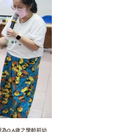
為0-6歲之學齡前幼