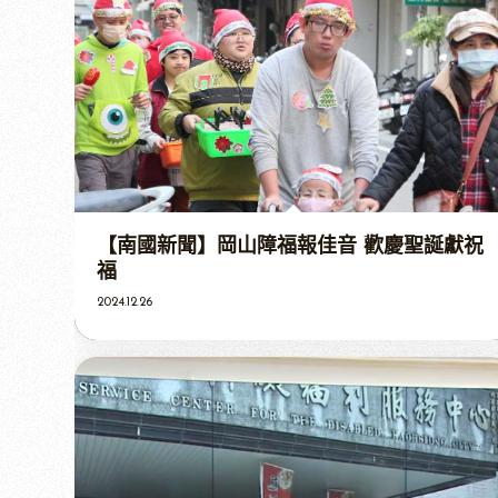
【南國新聞】岡山障福報佳音 歡慶聖誕獻祝
福
2024.12.26