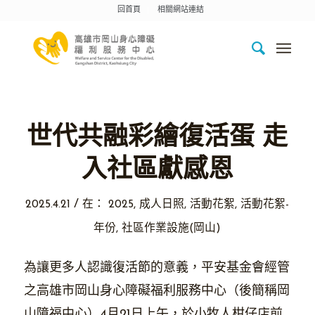
回首頁
相關網站連結
世代共融彩繪復活蛋 走
入社區獻感恩
/
2025.4.21
在：
2025
,
成人日照
,
活動花絮
,
活動花絮-
年份
,
社區作業設施(岡山)
為讓更多人認識復活節的意義，平安基金會經管
之高雄市岡山身心障礙福利服務中心（後簡稱岡
山障福中心）4月21日上午，於小牧人柑仔店前