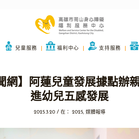
兒童服務
福利中心
支持服務
聞網】阿蓮兒童發展據點辦親
進幼兒五感發展
/
2025.3.20
在：
2025
,
媒體報導