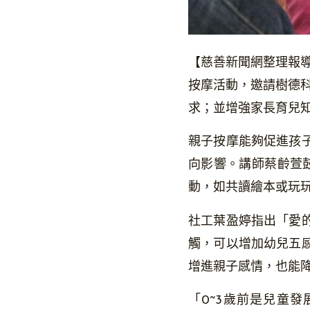
【慈善新聞網整理報導
按摩活動，邀請樹德
求；並增強家長育兒
親子按摩能夠促進孩
向影響。講師蔡齡萱
動，如共讀繪本或玩
社工葉盈婷指出「愛
觸，可以增加幼兒五
增進親子感情，也能
「0~3歲前是兒童