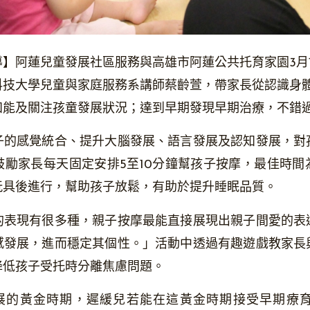
】阿蓮兒童發展社區服務與高雄市阿蓮公共托育家園3月
科技大學兒童與家庭服務系講師蔡齡萱，帶家長從認識身
知能及關注孩童發展狀況；達到早期發現早期治療，不錯
子的感覺統合、提升大腦發展、語言發展及認知發展，對
鼓勵家長每天固定安排5至10分鐘幫孩子按摩，最佳時間
玩具後進行，幫助孩子放鬆，有助於提升睡眠品質。
的表現有很多種，親子按摩最能直接展現出親子間愛的表
感發展，進而穩定其個性。」活動中透過有趣遊戲教家長
降低孩子受托時分離焦慮問題。
發展的黃金時期，遲緩兒若能在這黃金時期接受早期療育