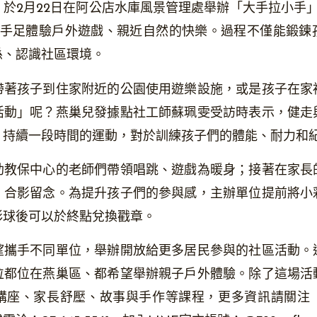
於2月22日在阿公店水庫風景管理處舉辦「大手拉小手
、手足體驗戶外遊戲、親近自然的快樂。過程不僅能鍛鍊
係、認識社區環境。
帶著孩子到住家附近的公園使用遊樂設施，或是孩子在家
活動」呢？燕巢兒發據點社工師蘇珮雯受訪時表示，健走
、持續一段時間的運動，對於訓練孩子們的體能、耐力和
助教保中心的老師們帶領唱跳、遊戲為暖身；接著在家長
、合影留念。為提升孩子們的參與感，主辦單位提前將小
彩球後可以於終點兌換戳章。
望攜手不同單位，舉辦開放給更多居民參與的社區活動。
位都位在燕巢區、都希望舉辦親子戶外體驗。除了這場活
講座、家長舒壓、故事與手作等課程，更多資訊請關注