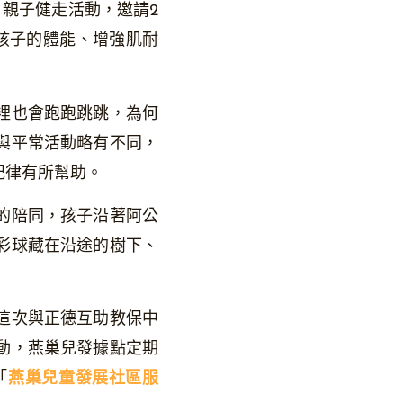
」親子健走活動，邀請2
孩子的體能、增強肌耐
裡也會跑跑跳跳，為何
與平常活動略有不同，
紀律有所幫助。
的陪同，孩子沿著阿公
彩球藏在沿途的樹下、
這次與正德互助教保中
動，燕巢兒發據點定期
「
燕巢兒童發展社區服