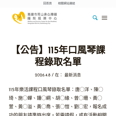
回首頁
相關網站連結
【公告】115年口風琴課
程錄取名單
/
2026.4.8
在：
最新消息
115年樂活課程口風琴錄取名單：唐◯洋、陳◯
琦、施◯蟬、鍾◯綱、胡◯緣、曾◯珊、黃◯
萱、黃◯溢、黃◯喬、張◯愷、劉◯宏，報名成
功的朋友請準時出席。若需請假，或有活動相關